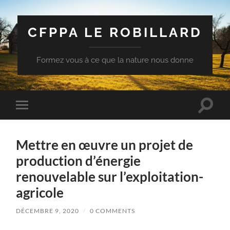
CFPPA LE ROBILLARD
Formez vous à ce que la nature nous donne
Toggle
Toggle
search
mobile
field
menu
Mettre en œuvre un projet de
production d’énergie
renouvelable sur l’exploitation-
agricole
DÉCEMBRE 9, 2020
/
0 COMMENTS