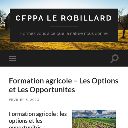
CFPPA LE ROBILLARD
Formez vous à ce que la nature nous donne
Toggle
Toggle
search
mobile
field
menu
Formation agricole – Les Options
et Les Opportunites
FÉVRIER 8, 2023
Formation agricole : les
options et les
opportunités