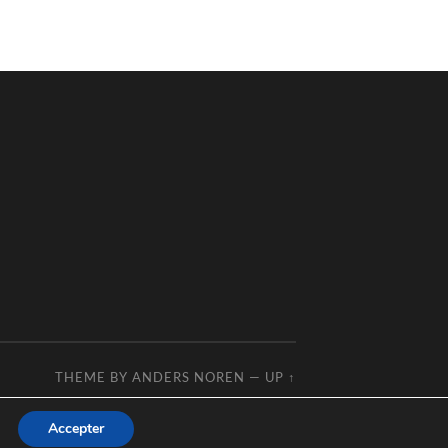
THEME BY
ANDERS NOREN
—
UP ↑
Accepter