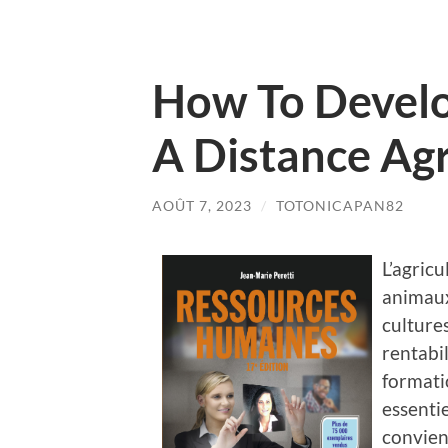
How To Develo
A Distance Agr
AOÛT 7, 2023
/
TOTONICAPAN82
L’agricu
animaux 
cultures
rentabil
formati
essentie
convient