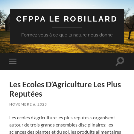
CFPPA LE ROBILLARD
Formez vous à ce que la nature nous donne
Toggle
Toggle
search
mobile
field
menu
Les Ecoles D’Agriculture Les Plus
Reputées
NOVEMBRE 6, 2023
Les ecoles d’agriculture les plus reputes s’organisent
autour de trois grands ensembles disciplinaires: les
sciences des plantes et du sol, les produits alimentaires